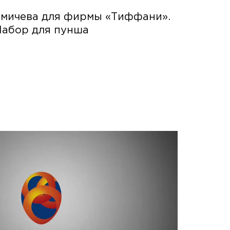
узмичева для фирмы «Тиффани».
Набор для пунша