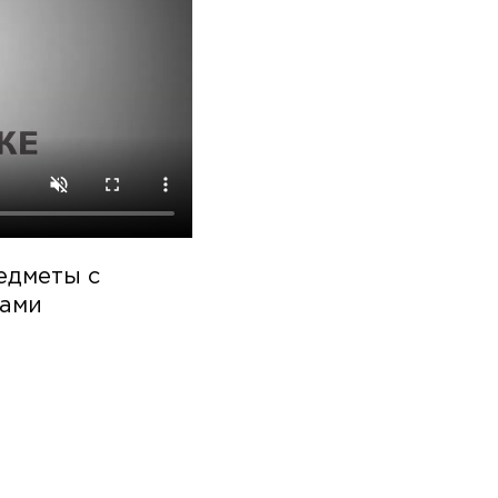
едметы с
дами